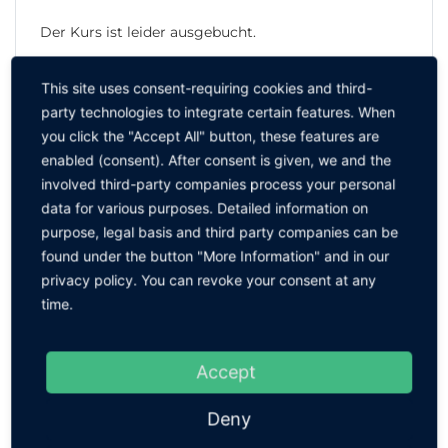
Der Kurs ist leider ausgebucht.
This site uses consent-requiring cookies and third-
party technologies to integrate certain features. When
you click the "Accept All" button, these features are
Alle Termine
enabled (consent). After consent is given, we and the
involved third-party companies process your personal
Termine
Dauer
Anmeldung
data for various purposes. Detailed information on
purpose, legal basis and third party companies can be
→ Details
found under the button "More Information" and in our
ESDK
21.09.2026
6 Tage
und
privacy policy. You can revoke your consent at any
Anfrage
time.
→ Details
ESDK
23.11.2026
6 Tage
und
Accept
Anfrage
Deny
→ Details