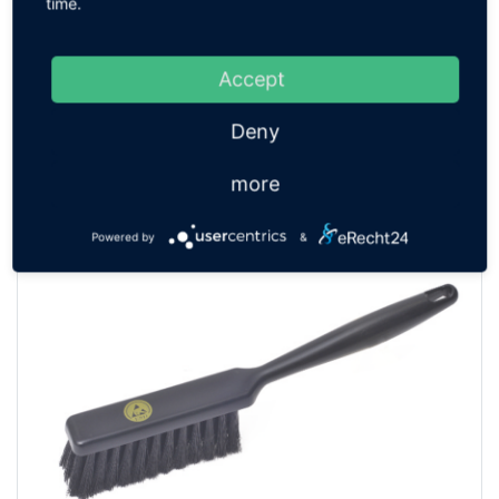
time.
ESD Müllbeutel
ZUM PRODUKT
Accept
Deny
more
Powered by
&