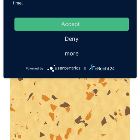
time.
Accept
ESD Bodenbelag zur festen Verlegung -
noraplan astro ec
Deny
ZUM PRODUKT
more
Powered by
&