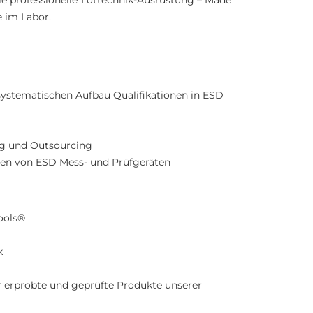
 professionelle Löttechnik-Ausrüstung – Made
e im Labor.
ystematischen Aufbau Qualifikationen in ESD
ng und Outsourcing
ren von ESD Mess- und Prüfgeräten
ools®
k
erprobte und geprüfte Produkte unserer