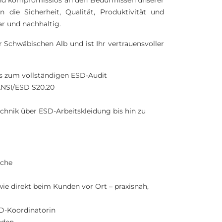
und kompromisslos an den Bedürfnissen unserer
die Sicherheit, Qualität, Produktivität und
r und nachhaltig.
Schwäbischen Alb und ist Ihr vertrauensvoller
s zum vollständigen ESD-Audit
ANSI/ESD S20.20
chnik über ESD-Arbeitskleidung bis hin zu
nche
e direkt beim Kunden vor Ort – praxisnah,
SD-Koordinatorin