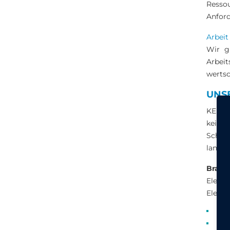
Resso
Anford
Arbeit
Wir g
Arbeit
wertsc
UNS
KEINAT
keine
Schul
langfr
Branc
Elektr
Electr
Aut
Luf