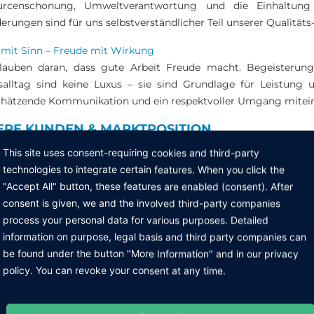
urcenschonung, Umweltverantwortung und die Einhaltung
erungen sind für uns selbstverständlicher Teil unserer Qualitäts
 mit Sinn – Freude mit Wirkung
lauben daran, dass gute Arbeit Freude macht. Begeisterung
salltag sind keine Luxus – sie sind Grundlage für Leistung 
hätzende Kommunikation und ein respektvoller Umgang miteinan
ERE KUNDEN & MARKTPOSITION
H Electronic ist führender Technologiepartner für Unternehm
This site uses consent-requiring cookies and third-party
 Kompromisse eingehen. Wir bieten alles aus einer Hand: vo
technologies to integrate certain features. When you click the
ung bis hin zur kompletten Ausrüstung und Eigenentwicklun
"Accept All" button, these features are enabled (consent). After
istig zuverlässig.
consent is given, we and the involved third-party companies
process your personal data for various purposes. Detailed
hen, in denen ESD-Schutz entscheidend ist
information on purpose, legal basis and third party companies can
ostatische Entladungen verursachen weltweit Milliardenschäden
be found under the button "More Information" and in our privacy
onic schützt Unternehmen aus allen Bereichen, in denen Elektroni
policy. You can revoke your consent at any time.
omobil & E-Mobilität – Steuergeräte, Leistungselektronik, Batte
t- und Raumfahrt – Avionik, Sensorik, sicherheitskritische Elektr