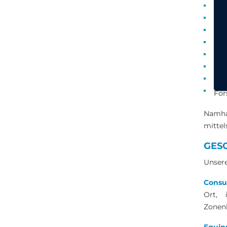
Med
Ind
Hal
Tel
Ver
Kon
Ene
For
Namha
mittel
GESC
Unsere
Consu
Ort, 
Zonen