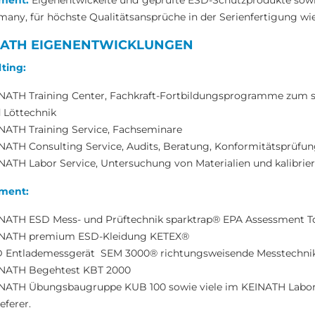
ment:
Eigenentwickelte und geprüfte ESD-Schutzprodukte sowie
many, für höchste Qualitätsansprüche in der Serienfertigung wi
NATH EIGENENTWICKLUNGEN
ting:
NATH Training Center, Fachkraft-Fortbildungsprogramme zum s
 Löttechnik
NATH Training Service, Fachseminare
NATH Consulting Service, Audits, Beratung, Konformitätsprüfu
NATH Labor Service, Untersuchung von Materialien und kalibrie
ment:
NATH ESD Mess- und Prüftechnik sparktrap® EPA Assessment T
NATH premium ESD-Kleidung KETEX®
 Entlademessgerät SEM 3000® richtungsweisende Messtechni
NATH Begehtest KBT 2000
NATH Übungsbaugruppe KUB 100 sowie viele im KEINATH Labor 
eferer.