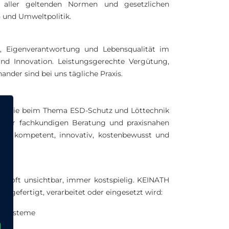
 aller geltenden Normen und gesetzlichen
- und Umweltpolitik.
, Eigenverantwortung und Lebensqualität im
und Innovation. Leistungsgerechte Vergütung,
der sind bei uns tägliche Praxis.
en, die beim Thema ESD-Schutz und Löttechnik
n der fachkundigen Beratung und praxisnahen
g – kompetent, innovativ, kostenbewusst und
 – oft unsichtbar, immer kostspielig. KEINATH
k gefertigt, verarbeitet oder eingesetzt wird:
riesysteme
onik