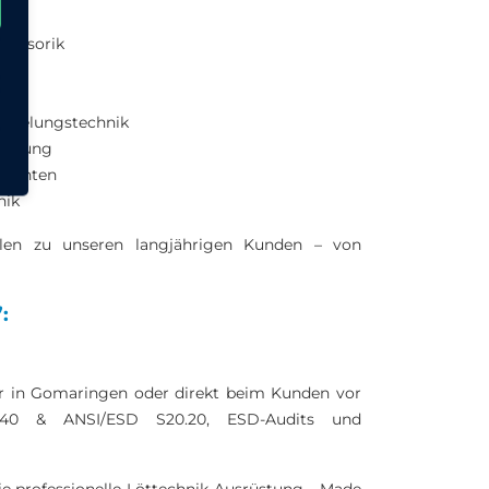
Sensorik
lüsselungstechnik
cherung
onenten
nik
en zu unseren langjährigen Kunden – von
:
r in Gomaringen oder direkt beim Kunden vor
1340 & ANSI/ESD S20.20, ESD-Audits und