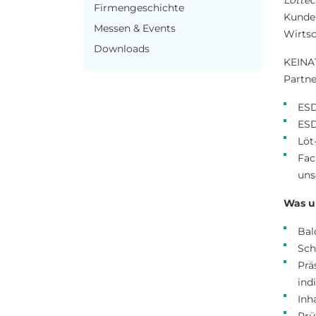
Lötte
Firmengeschichte
Kunde
Messen & Events
Wirtsc
Downloads
KEINAT
Partne
ESD
ESD
Löt
Fac
uns
Was u
Bal
Sch
Prä
ind
Inh