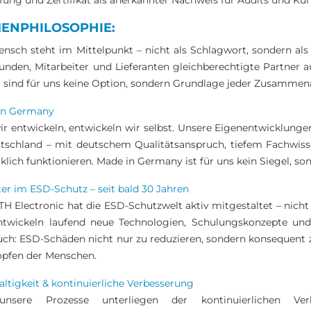
fung und Zertifikat als anerkannter Nachweis für Audits und Ku
MENPHILOSOPHIE:
nsch steht im Mittelpunkt – nicht als Schlagwort, sondern al
unden, Mitarbeiter und Lieferanten gleichberechtigte Partner a
 sind für uns keine Option, sondern Grundlage jeder Zusammena
in Germany
r entwickeln, entwickeln wir selbst. Unsere Eigenentwicklung
tschland – mit deutschem Qualitätsanspruch, tiefem Fachwiss
rklich funktionieren. Made in Germany ist für uns kein Siegel, 
ter im ESD-Schutz – seit bald 30 Jahren
H Electronic hat die ESD-Schutzwelt aktiv mitgestaltet – nicht 
ntwickeln laufend neue Technologien, Schulungskonzepte und
ch: ESD-Schäden nicht nur zu reduzieren, sondern konsequent zu
öpfen der Menschen.
ltigkeit & kontinuierliche Verbesserung
unsere Prozesse unterliegen der kontinuierlichen Ve