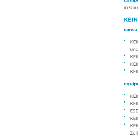
Equip
in Ger
KEI
consul
KEI
und
KEI
KEI
KEI
equip
KEI
KEI
ESD
KEI
KEI
Zuli