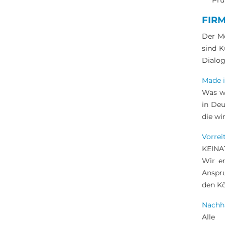
Prü
FIR
Der Me
sind K
Dialog
Made 
Was wi
in Deu
die wi
Vorrei
KEINAT
Wir e
Anspru
den K
Nachha
Alle 