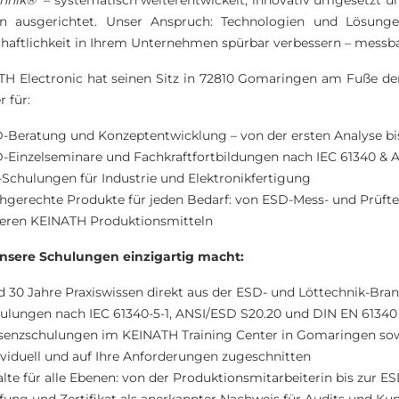
chnik®
" – systematisch weiterentwickelt, innovativ umgesetzt 
n ausgerichtet. Unser Anspruch: Technologien und Lösungen 
haftlichkeit in Ihrem Unternehmen spürbar verbessern – messba
H Electronic hat seinen Sitz in 72810 Gomaringen am Fuße der 
r für:
-Beratung und Konzeptentwicklung – von der ersten Analyse bi
-Einzelseminare und Fachkraftfortbildungen nach IEC 61340 & 
-Schulungen für Industrie und Elektronikfertigung
hgerechte Produkte für jeden Bedarf: von ESD-Mess- und Prüfte
eren KEINATH Produktionsmitteln
nsere Schulungen einzigartig macht:
d 30 Jahre Praxiswissen direkt aus der ESD- und Löttechnik-Bra
ulungen nach IEC 61340-5-1, ANSI/ESD S20.20 und DIN EN 61340
senzschulungen im KEINATH Training Center in Gomaringen sowi
ividuell und auf Ihre Anforderungen zugeschnitten
alte für alle Ebenen: von der Produktionsmitarbeiterin bis zur E