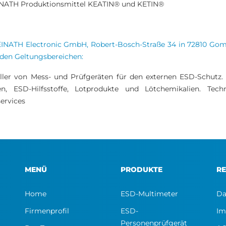
NATH Produktionsmittel KEATIN® und KETIN®
EINATH Electronic GmbH, Robert-Bosch-Straße 34 in 72810 Gom
den Geltungsbereichen:
ller von Mess- und Prüfgeräten für den externen ESD-Schutz.
lien, ESD-Hilfsstoffe, Lotprodukte und Lötchemikalien. Te
ervices
MENÜ
PRODUKTE
RE
Home
ESD-Multimeter
Da
Firmenprofil
ESD-
Im
Personenprüfgerät