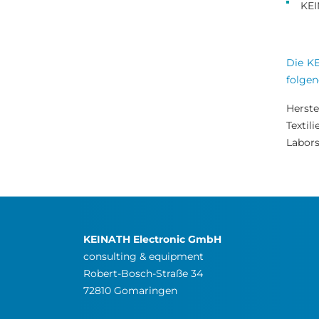
KEI
Die K
folgen
Herste
Texti
Labors
KEINATH Electronic GmbH
consulting & equipment
Robert-Bosch-Straße 34
72810 Gomaringen