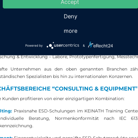
Accept
izintechnik – Implantate, Diagnoseelektronik, Laborgeräte
ustrieautomation & Robotik – Steuerungen, Frequenzumrichter, 
Deny
bleiter & Mikroelektronik – Wafer, Chips, Reinraumfertigung
ekommunikation & IT – Server, Netzwerktechnik, Rechenzentren
more
teidigung & Sicherheitstechnik – militärische Elektronik, Versch
sumerelektronik & Haushaltsgeräte – Endmontage, Qualitätssi
Powered by
&
rgietechnik & Photovoltaik – Wechselrichter, Smart-Grid-Komp
schung & Entwicklung – Labore, Prototypenfertigung, Messtech
fte Unternehmen aus den oben genannten Branchen zähl
ständischen Spezialisten bis hin zu internationalen Konzernen.
HÄFTSBEREICHE “CONSULTING & EQUIPMENT’’
 Kunden profitieren von einer einzigartigen Kombination:
lting:
Praxisnahe ESD-Schulungen im KEINATH Training Cente
individuelle Beratung, Normenkonformität nach IEC 6
kennzeichnung.