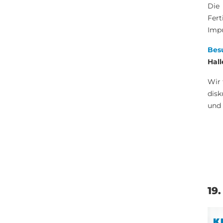
Die 
Fer
Impu
Besu
Hall
Wir 
dis
und 
19