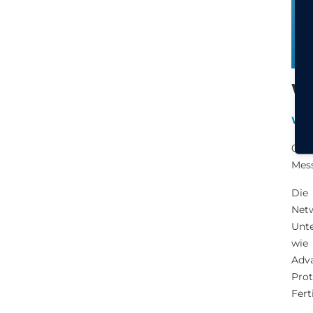
Wi
Wan
06. 
Mess
Die 
Net
Unt
wie
Adv
Pro
Fert