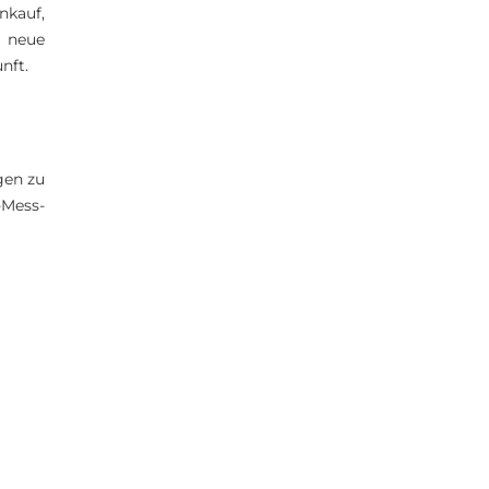
nkauf,
, neue
nft.
gen zu
-Mess-