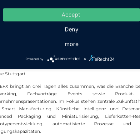
Accept
Deny
r sind dabei – EFX 2026 in Stuttgart
more
n und wo?
Powered by
&
- 08.10.2026
e Stuttgart
EFX bringt an drei Tagen alles zusammen, was die Branche b
working, Fachvorträge, Events sowie Produkt
ernehmenspräsentationen. Im Fokus stehen zentrale Zukunfts
 Smart Manufacturing, Künstliche Intelligenz und Datenan
anced Packaging und Miniaturisierung, Lieferketten-Resi
totypenentwicklung, automatisierte Prozesse und l
igungskapazitäten.