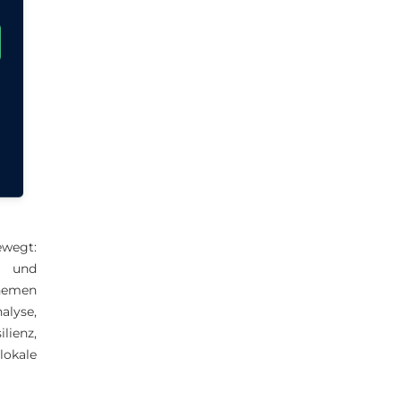
ewegt:
- und
themen
alyse,
lienz,
okale