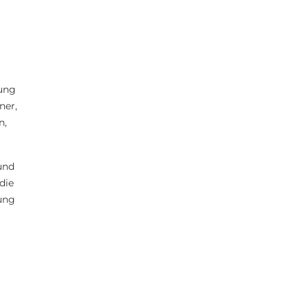
tung
ner,
n,
und
die
ung