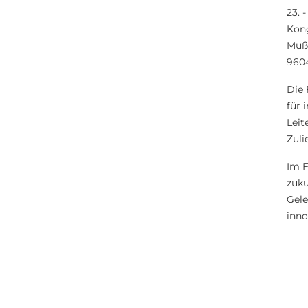
23. 
Kon
Muß
960
Die 
für 
Leit
Zuli
Im F
zuku
Gele
inno