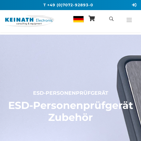
T +49 (0)7072-92893-0
ESD-PERSONENPRÜFGERÄT
ESD-Personenprüfgerät
Zubehör