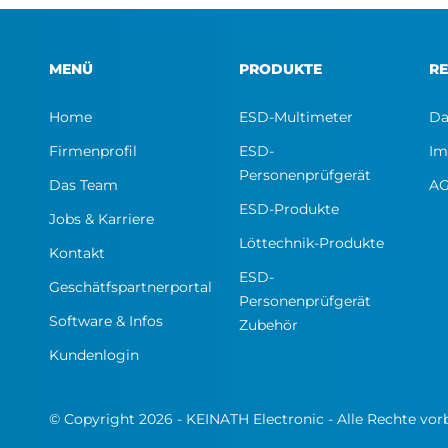
MENÜ
PRODUKTE
RE
Home
ESD-Multimeter
Da
Firmenprofil
ESD-
Im
Personenprüfgerät
Das Team
A
ESD-Produkte
Jobs & Karriere
Löttechnik-Produkte
Kontakt
ESD-
Geschätfspartnerportal
Personenprüfgerät
Software & Infos
Zubehör
Kundenlogin
© Copyright 2026 - KEINATH Electronic - Alle Rechte vor