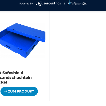
Powered by
&
 Safeshield-
sandschachteln
ckel
ZUM PRODUKT