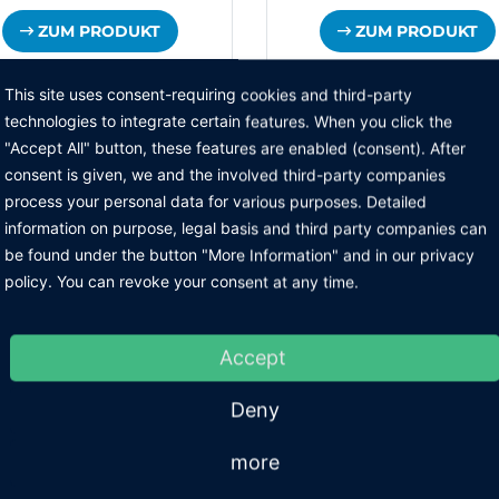
ZUM PRODUKT
ZUM PRODUKT
This site uses consent-requiring cookies and third-party
technologies to integrate certain features. When you click the
"Accept All" button, these features are enabled (consent). After
consent is given, we and the involved third-party companies
process your personal data for various purposes. Detailed
information on purpose, legal basis and third party companies can
be found under the button "More Information" and in our privacy
policy. You can revoke your consent at any time.
Accept
 Safeshield-IC-
ESD Safeshield-
Deny
angen Lagerbox
Versandschachteln
more
ZUM PRODUKT
ZUM PRODUKT