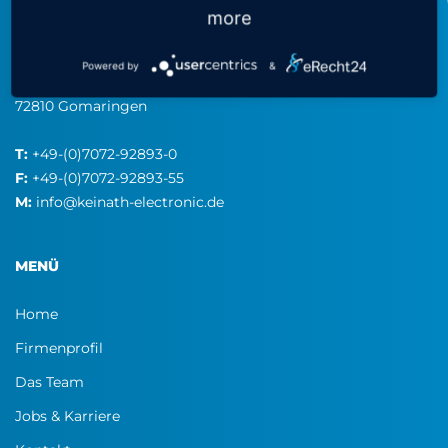
more
KEINATH Electronic GmbH
consulting & equipment
Powered by
&
Robert-Bosch-Straße 34
72810 Gomaringen
T:
+49-(0)7072-92893-0
F:
+49-(0)7072-92893-55
M:
info@keinath-electronic.de
MENÜ
Home
Firmenprofil
Das Team
Jobs & Karriere