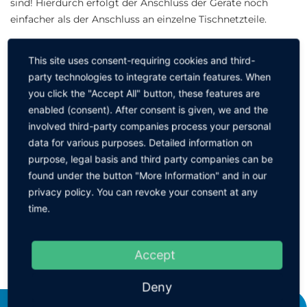
sind! Hierdurch erfolgt der Anschluss der Geräte noch
einfacher als der Anschluss an einzelne Tischnetzteile.
Das System kann mit unterschiedlichen Komponenten
This site uses consent-requiring cookies and third-
individuell an Ihre Prozesse und Anlagen angepasst
party technologies to integrate certain features. When
werden.
you click the "Accept All" button, these features are
Bitte wählen Sie durch Anklicken den gewünschten Artikel
enabled (consent). After consent is given, we and the
aus ↓
involved third-party companies process your personal
data for various purposes. Detailed information on
Ausführung
purpose, legal basis and third party companies can be
found under the button "More Information" and in our
privacy policy. You can revoke your consent at any
IQ Manager
time.
Accept
ZURÜCK ZUR GRUPPE
Deny