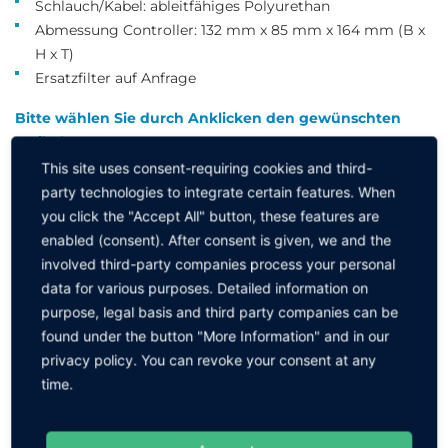
Schlauch/Kabel: ableitfähiges Polyurethan
Abmessung Controller: 132 mm x 85 mm x 164 mm (B x
H x T)
Ersatzfilter auf Anfrage
Bitte wählen Sie durch Anklicken den gewünschten
Artikel aus ↓
This site uses consent-requiring cookies and third-
Ausführung
party technologies to integrate certain features. When
you click the "Accept All" button, these features are
enabled (consent). After consent is given, we and the
Ersatzfilter
involved third-party companies process your personal
data for various purposes. Detailed information on
Top Gun 3
purpose, legal basis and third party companies can be
found under the button "More Information" and in our
privacy policy. You can revoke your consent at any
TopGun 3 inkl. Lichtsensor an der Pistolenspitze
time.
TopGun mit Fußschalter und Schwanenhals