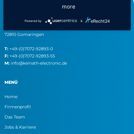
more
KEINATH Electronic GmbH
consulting & equipment
Powered by
&
Robert-Bosch-Straße 34
72810 Gomaringen
T:
+49-(0)7072-92893-0
F:
+49-(0)7072-92893-55
ZUBEHÖR LEITFÄHIGER ESD-STAUBSAUGER
M:
info@keinath-electronic.de
EPA VAC
MENÜ
Home
Firmenprofil
Das Team
Jobs & Karriere