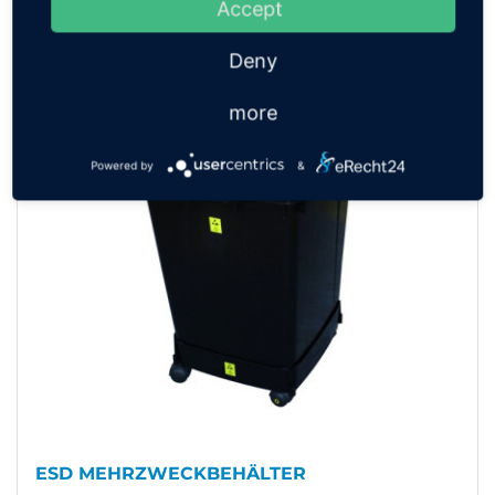
Accept
Deny
more
Powered by
&
ESD MÜLLSACKHALTER