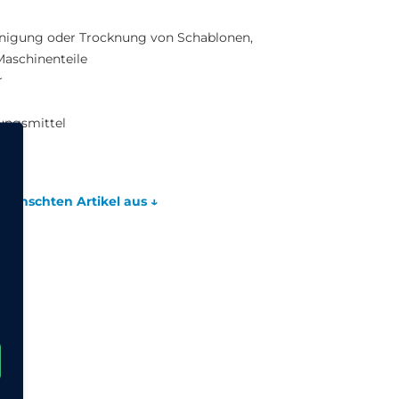
inigung oder Trocknung von Schablonen,
Maschinenteile
r
ungsmittel
wünschten Artikel aus ↓