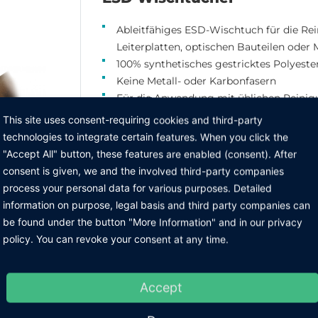
Ableitfähiges ESD-Wischtuch für die Re
Leiterplatten, optischen Bauteilen oder 
100% synthetisches gestricktes Polyeste
Keine Metall- oder Karbonfasern
Für die Anwendung mit üblichen Reinig
Größe: 230 x 230 mm
This site uses consent-requiring cookies and third-party
Farbe: rosa
technologies to integrate certain features. When you click the
"Accept All" button, these features are enabled (consent). After
Bitte wählen Sie durch Anklicken den ge
consent is given, we and the involved third-party companies
process your personal data for various purposes. Detailed
Beschreibung
information on purpose, legal basis and third party companies can
be found under the button "More Information" and in our privacy
Wischtücher rosa
policy. You can revoke your consent at any time.
Accept
ZURÜCK ZUR GRUPPE