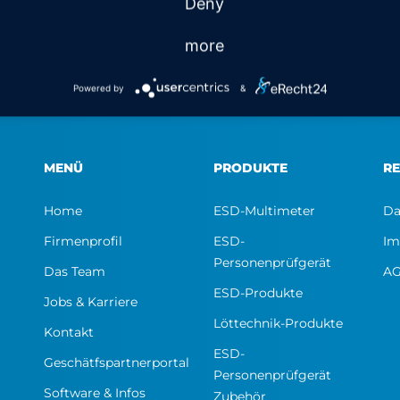
Deny
more
Powered by
&
MENÜ
PRODUKTE
RE
Home
ESD-Multimeter
Da
Firmenprofil
ESD-
Im
Personenprüfgerät
Das Team
A
ESD-Produkte
Jobs & Karriere
Löttechnik-Produkte
Kontakt
ESD-
Geschätfspartnerportal
Personenprüfgerät
Software & Infos
Zubehör