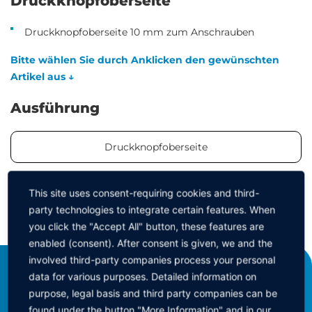
Druckknopfoberseite
Druckknopfoberseite 10 mm zum Anschrauben
Bitte wählen Sie durch Anklicken den gewünschten
Artikel aus ↓
Ausführung
Druckknopfoberseite
This site uses consent-requiring cookies and third-
party technologies to integrate certain features. When
ZURÜCK ZUR GRUPPE
you click the "Accept All" button, these features are
enabled (consent). After consent is given, we and the
involved third-party companies process your personal
data for various purposes. Detailed information on
KEINATH Electronic GmbH
purpose, legal basis and third party companies can be
consulting & equipment
found under the button "More Information" and in our