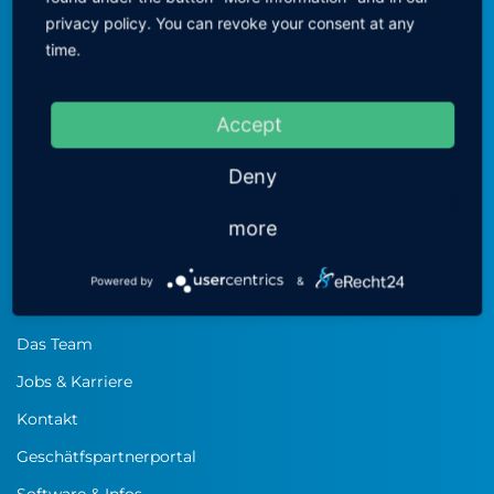
Robert-Bosch-Straße 34
privacy policy. You can revoke your consent at any
72810 Gomaringen
time.
T:
+49-(0)7072-92893-0
F:
+49-(0)7072-92893-55
Accept
M:
info@keinath-electronic.de
Deny
MENÜ
more
Home
Powered by
&
Firmenprofil
Das Team
Jobs & Karriere
Kontakt
Geschätfspartnerportal