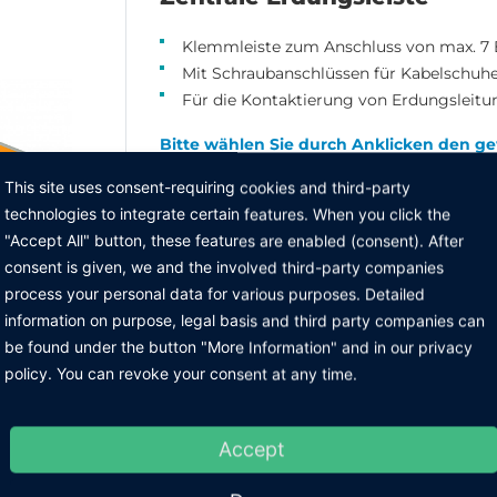
Klemmleiste zum Anschluss von max. 7
Mit Schraubanschlüssen für Kabelschu
Für die Kontaktierung von Erdungsleit
Bitte wählen Sie durch Anklicken den ge
This site uses consent-requiring cookies and third-party
Ausführung
technologies to integrate certain features. When you click the
"Accept All" button, these features are enabled (consent). After
Zentrale Erdungsleiste
consent is given, we and the involved third-party companies
process your personal data for various purposes. Detailed
information on purpose, legal basis and third party companies can
be found under the button "More Information" and in our privacy
ZURÜCK ZUR GRUPPE
policy. You can revoke your consent at any time.
Accept