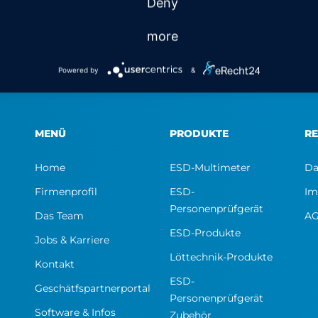
Deny
more
Powered by
&
MENÜ
PRODUKTE
RE
Home
ESD-Multimeter
Da
Firmenprofil
ESD-
Im
Personenprüfgerät
Das Team
A
ESD-Produkte
Jobs & Karriere
Löttechnik-Produkte
Kontakt
ESD-
Geschätfspartnerportal
Personenprüfgerät
Software & Infos
Zubehör