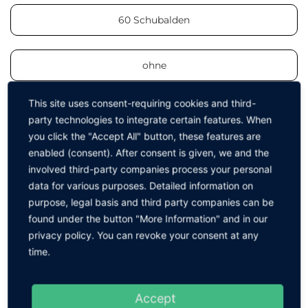
60 Schubalden
ohne
Außenmaße (BxHxT)
This site uses consent-requiring cookies and third-
party technologies to integrate certain features. When
you click the "Accept All" button, these features are
1760 x 470 x 470 mm
enabled (consent). After consent is given, we and the
involved third-party companies process your personal
data for various purposes. Detailed information on
50 x 35 x 135 mm
purpose, legal basis and third party companies can be
found under the button "More Information" and in our
63 x 35 x 135 mm
privacy policy. You can revoke your consent at any
time.
85 x 55 x 135 mm
Accept