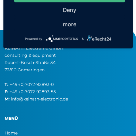
Deny
ZURÜCK ZUR GRUPPE
more
Powered by
&
KEINATH Electronic GmbH
consulting & equipment
Robert-Bosch-Straße 34
72810 Gomaringen
T:
+49-(0)7072-92893-0
F:
+49-(0)7072-92893-55
M:
info@keinath-electronic.de
MENÜ
Home