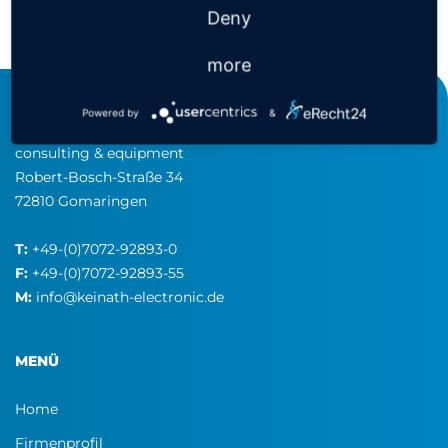
Deny
more
Powered by
&
KEINATH Electronic GmbH
consulting & equipment
Robert-Bosch-Straße 34
72810 Gomaringen
T:
+49-(0)7072-92893-0
F:
+49-(0)7072-92893-55
M:
info@keinath-electronic.de
SMD TRENNWÄNDE FÜR SPULENSTÄNDER
MENÜ
Home
Firmenprofil