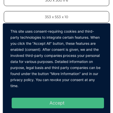
300 x 300 x 6
353 x 553 x 10
This site uses consent-requiring cookies and third-
353 x 553 x 6
party technologies to integrate certain features. When
you click the "Accept All" button, these features are
enabled (consent). After consent is given, we and the
involved third-party companies process your personal
ZURÜCK ZUR GRUPPE
data for various purposes. Detailed information on
purpose, legal basis and third party companies can be
found under the button "More Information" and in our
privacy policy. You can revoke your consent at any
Zubehör
time.
Accept