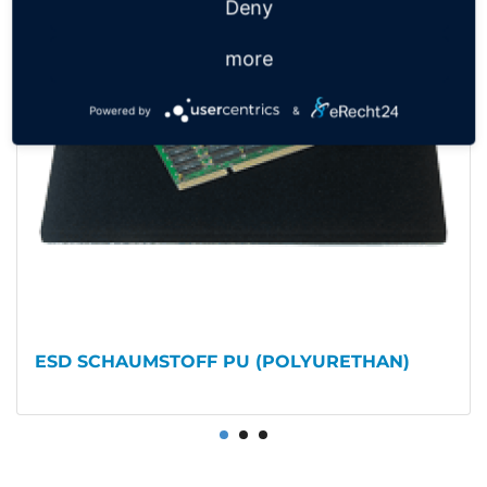
Deny
more
Powered by
&
EURO ESD LAGER-BEHÄLTER ROT