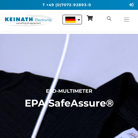
T +49 (0)7072-92893-0
ESD-MULTIMETER
EPA SafeAssure®