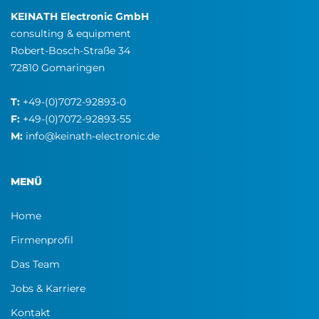
KEINATH Electronic GmbH
consulting & equipment
Robert-Bosch-Straße 34
72810 Gomaringen
T:
+49-(0)7072-92893-0
F:
+49-(0)7072-92893-55
M:
info@keinath-electronic.de
KEEPER® COMPACT
SPARKTRAP® EPA GATEK
MENÜ
Home
Firmenprofil
Das Team
Jobs & Karriere
Kontakt