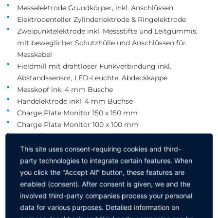
Messelektrode Grundkörper, inkl. Anschlüssen
Elektrodenteller Zylinderlektrode & Ringelektrode
Zweipunktelektrode inkl. Messstifte und Leitgummis,
mit beweglicher Schutzhülle und Anschlüssen für
Messkabel
Fieldmill mit drahtloser Funkverbindung inkl.
Abstandssensor, LED-Leuchte, Abdeckkappe
Messkopf ink. 4 mm Busche
Handelektrode inkl. 4 mm Buchse
Charge Plate Monitor 150 x 150 mm
Charge Plate Monitor 100 x 100 mm
Stativ für CPM und Messkopf inkl. Erdungsanschlüssen
Kleiderbügel aus PTFE inkl. zwei Verlängerungen
This site uses consent-requiring cookies and third-
Ärmelelektrode inkl. Spanngummi und 4 mm Buchse
party technologies to integrate certain features. When
Asset-Tracking Tool & Selbstklebende Asset-Tags
you click the "Accept All" button, these features are
USB Netzteil mit Kabel
enabled (consent). After consent is given, we and the
Metallplatte 30 x 30 cm
involved third-party companies process your personal
Isoliernede Platte 30 x 30 cm
data for various purposes. Detailed information on