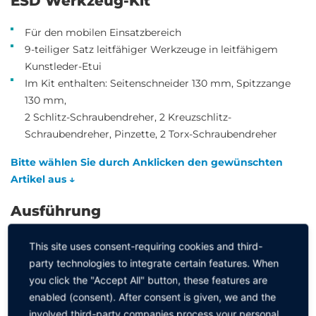
ESD Werkzeug-Kit
Für den mobilen Einsatzbereich
9-teiliger Satz leitfähiger Werkzeuge in leitfähigem
Kunstleder-Etui
Im Kit enthalten:
Seitenschneider 130 mm, Spitzzange
130 mm,
2 Schlitz-Schraubendreher, 2 Kreuzschlitz-
Schraubendreher, Pinzette, 2 Torx-Schraubendreher
Bitte wählen Sie durch Anklicken den gewünschten
Artikel aus ↓
Ausführung
This site uses consent-requiring cookies and third-
ESD Werkzeug-Kit
party technologies to integrate certain features. When
you click the "Accept All" button, these features are
enabled (consent). After consent is given, we and the
involved third-party companies process your personal