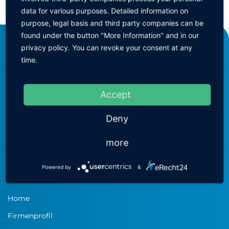
ZURÜCK ZUR GRUPPE
data for various purposes. Detailed information on
purpose, legal basis and third party companies can be
found under the button "More Information" and in our
privacy policy. You can revoke your consent at any
KEINATH Electronic GmbH
time.
consulting & equipment
Robert-Bosch-Straße 34
72810 Gomaringen
Accept
T:
+49-(0)7072-92893-0
Deny
F:
+49-(0)7072-92893-55
M:
info@keinath-electronic.de
more
Powered by
&
MENÜ
Home
Firmenprofil