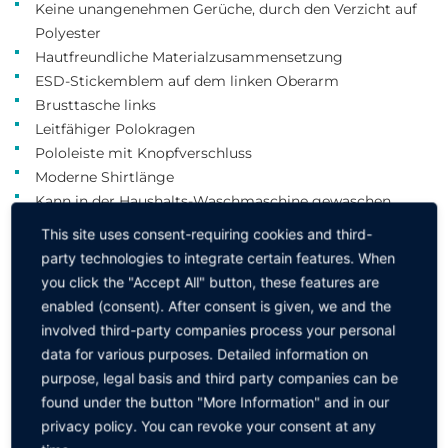
Keine unangenehmen Gerüche, durch den Verzicht auf
Polyester
Hautfreundliche Materialzusammensetzung
ESD-Stickemblem auf dem linken Oberarm
Brusttasche links
Leitfähiger Polokragen
Pololeiste mit Knopfverschluss
Moderne Shirtlänge
Kann in der Haushalts-Waschmaschine gewaschen
werden
This site uses consent-requiring cookies and third-
Form- und Farbstabil
party technologies to integrate certain features. When
you click the "Accept All" button, these features are
Größe XXS-4XL ohne Übergrößenzuschläge
enabled (consent). After consent is given, we and the
Pflege Guide für ESD Arbeitskleidung
involved third-party companies process your personal
data for various purposes. Detailed information on
Bitte wählen Sie durch Anklicken den gewünschten
purpose, legal basis and third party companies can be
Artikel aus ↓
found under the button "More Information" and in our
privacy policy. You can revoke your consent at any
Größe