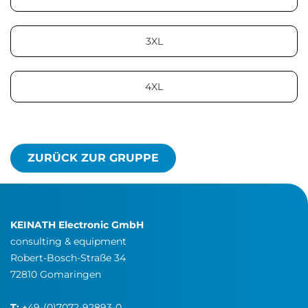
3XL
4XL
ZURÜCK ZUR GRUPPE
KEINATH Electronic GmbH
consulting & equipment
Robert-Bosch-Straße 34
72810 Gomaringen
T:
+49-(0)7072-92893-0