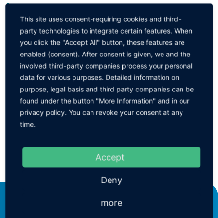
Müssen Typfreigaben für Materialien erstellt werden?
In welchem Zyklus sollen die Dienstleistungen erbracht
This site uses consent-requiring cookies and third-
werden?
party technologies to integrate certain features. When
Erstellung einer Outsourcing Vereinbarung
you click the "Accept All" button, these features are
enabled (consent). After consent is given, we and the
involved third-party companies process your personal
data for various purposes. Detailed information on
purpose, legal basis and third party companies can be
found under the button "More Information" and in our
privacy policy. You can revoke your consent at any
time.
Accept
Deny
more
KEINATH Electronic GmbH