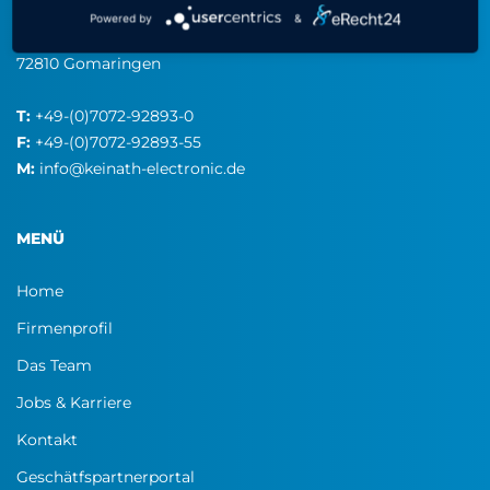
consulting & equipment
Powered by
&
Robert-Bosch-Straße 34
72810 Gomaringen
T:
+49-(0)7072-92893-0
F:
+49-(0)7072-92893-55
M:
info@keinath-electronic.de
MENÜ
Home
Firmenprofil
Das Team
Jobs & Karriere
Kontakt
Geschätfspartnerportal