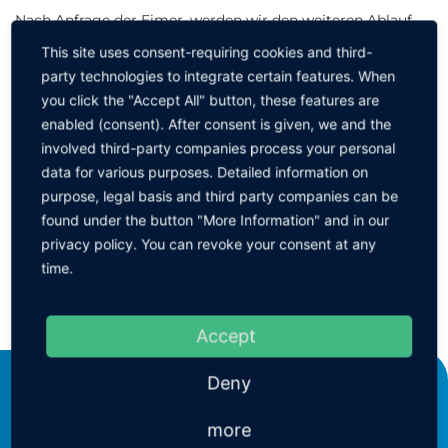
Nach Anfrage der Eimer, werden wir den weiteren Ablauf
für den Versand Ihrer Krätze/Altlote mit Ihnen besprechen.
This site uses consent-requiring cookies and third-
party technologies to integrate certain features. When
Bitte wählen Sie durch Anklicken den gewünschten
you click the "Accept All" button, these features are
Artikel aus ↓
enabled (consent). After consent is given, we and the
involved third-party companies process your personal
Ausführung
data for various purposes. Detailed information on
purpose, legal basis and third party companies can be
Recycling-Eimer mit Deckel
found under the button "More Information" and in our
privacy policy. You can revoke your consent at any
time.
ZURÜCK ZUR GRUPPE
Accept
Deny
KEINATH Electronic GmbH
more
consulting & equipment