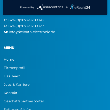
Robert-Bosch-Straße 34
Powered by
&
72810 Gomaringen
T:
+49-(0)7072-92893-0
F:
+49-(0)7072-92893-55
M:
info@keinath-electronic.de
MENÜ
Home
Firmenprofil
Das Team
Jobs & Karriere
Kontakt
Geschätfspartnerportal
Software & Infos