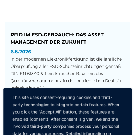
RFID IM ESD-GEBRAUCH: DAS ASSET
MANAGEMENT DER ZUKUNFT
6.8.2026
In der modernen Elektronikfertigung ist die jährliche
Überprüfung aller ESD-Schutzeinrichtungen gemäß
DIN EN 61340-5-1 ein kritischer Baustein des
Qualitätsmanagements, in der betrieblichen Realität
jedoch oft ein[...]
This site uses consent-requiring cookies and third-
MEHR ERFAHREN
party technologies to integrate certain features. When
you click the "Accept All" button, these features are
enabled (consent). After consent is given, we and the
involved third-party companies process your personal
data for various purposes. Detailed information on
LOTBAD-ANALYSEN MIT ZUKUNFT