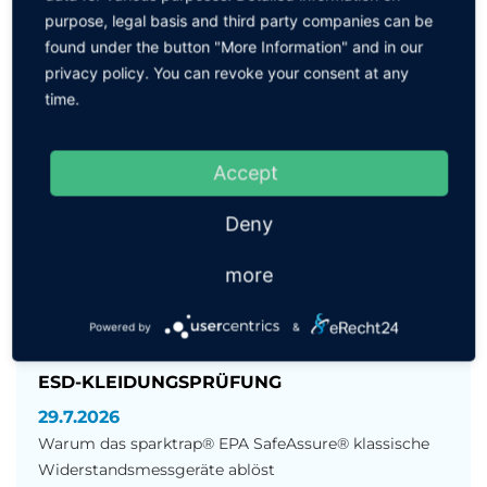
purpose, legal basis and third party companies can be
30.7.2026
found under the button "More Information" and in our
Stabile Lötprozesse durch präzise Analyse
privacy policy. You can revoke your consent at any
time.
Qualität im Lötprozess beginnt im Lotbad.
Ein stabiler und fehlerfreier Lötprozess ist
entscheidend für die Zuverlässigkeit elektronischer
Accept
Baugruppen. Einer der wichtigsten Einflussfaktoren
sind[...]
Deny
MEHR ERFAHREN
more
Powered by
&
ESD-KLEIDUNGSPRÜFUNG
29.7.2026
Warum das sparktrap® EPA SafeAssure® klassische
Widerstandsmessgeräte ablöst