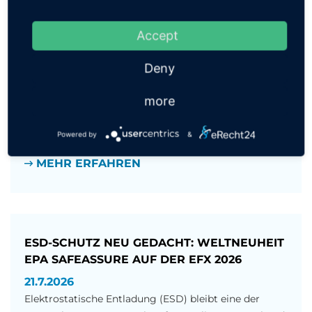
PROZESSKOSTEN-FALLE ESD-MONITORING
Accept
27.7.2026
Deny
Der wahre Preis manueller Prüfroutinen in der
Elektronikfertigung
more
In modernen Fertigungen mit hoher Variantenvielfalt
und kleinen Stückzahlen sowie in der SMT-Fertigung
ist Prozesssicherheit der entscheidende Faktor für[...]
Powered by
&
MEHR ERFAHREN
ESD-SCHUTZ NEU GEDACHT: WELTNEUHEIT
EPA SAFEASSURE AUF DER EFX 2026
21.7.2026
Elektrostatische Entladung (ESD) bleibt eine der