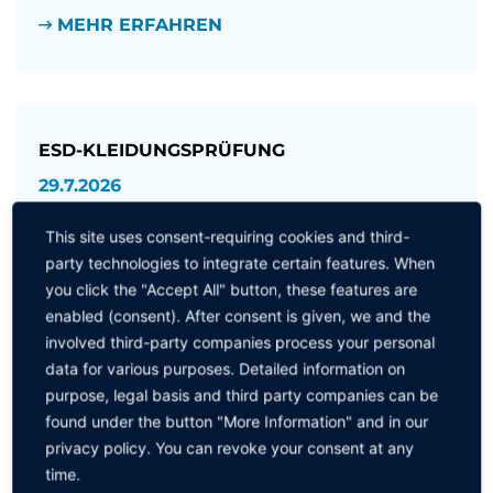
MEHR ERFAHREN
ESD-KLEIDUNGSPRÜFUNG
29.7.2026
Warum das sparktrap® EPA SafeAssure® klassische
This site uses consent-requiring cookies and third-
Widerstandsmessgeräte ablöst
party technologies to integrate certain features. When
Industrielle Wäscheservice-Dienstleister tragen eine
you click the "Accept All" button, these features are
hohe Verantwortung: Namhafte
enabled (consent). After consent is given, we and the
Industrieunternehmen vertrauen darauf, dass ihre
involved third-party companies process your personal
ESD Arbeitskleidung nach jeder Aufbereitung
data for various purposes. Detailed information on
zuverlässig schützt.[...]
purpose, legal basis and third party companies can be
MEHR ERFAHREN
found under the button "More Information" and in our
privacy policy. You can revoke your consent at any
time.