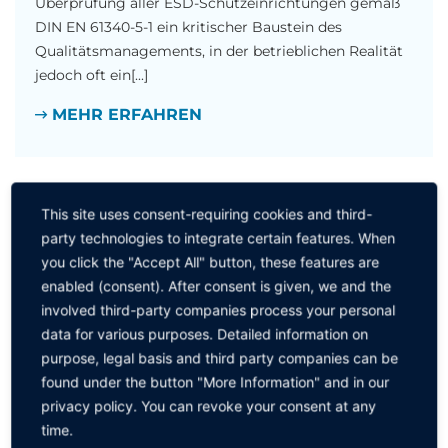
Überprüfung aller ESD-Schutzeinrichtungen gemäß
DIN EN 61340-5-1 ein kritischer Baustein des
Qualitätsmanagements, in der betrieblichen Realität
jedoch oft ein[...]
MEHR ERFAHREN
This site uses consent-requiring cookies and third-
LOTBAD-ANALYSEN MIT ZUKUNFT
party technologies to integrate certain features. When
30.7.2026
you click the "Accept All" button, these features are
Stabile Lötprozesse durch präzise Analyse
enabled (consent). After consent is given, we and the
involved third-party companies process your personal
Qualität im Lötprozess beginnt im Lotbad.
data for various purposes. Detailed information on
Ein stabiler und fehlerfreier Lötprozess ist
purpose, legal basis and third party companies can be
entscheidend für die Zuverlässigkeit elektronischer
found under the button "More Information" and in our
Baugruppen. Einer der wichtigsten Einflussfaktoren
privacy policy. You can revoke your consent at any
sind[...]
time.