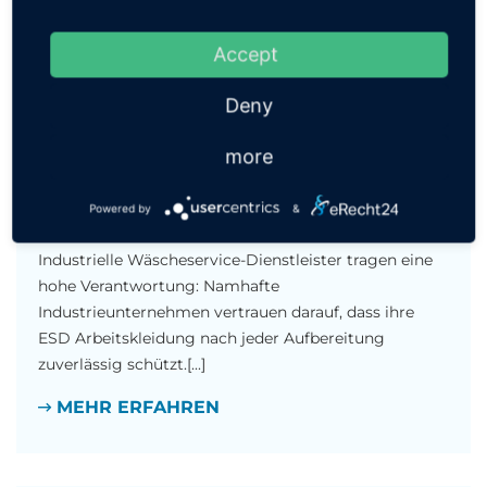
MEHR ERFAHREN
Accept
Deny
ESD-KLEIDUNGSPRÜFUNG
more
29.7.2026
Warum das sparktrap® EPA SafeAssure® klassische
Powered by
&
Widerstandsmessgeräte ablöst
Industrielle Wäscheservice-Dienstleister tragen eine
hohe Verantwortung: Namhafte
Industrieunternehmen vertrauen darauf, dass ihre
ESD Arbeitskleidung nach jeder Aufbereitung
zuverlässig schützt.[...]
MEHR ERFAHREN