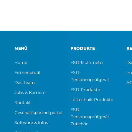
MENÜ
PRODUKTE
RE
Home
ESD-Multimeter
Da
Firmenprofil
ESD-
Im
Personenprüfgerät
Das Team
A
ESD-Produkte
Jobs & Karriere
Löttechnik-Produkte
Kontakt
ESD-
Geschätfspartnerportal
Personenprüfgerät
Software & Infos
Zubehör