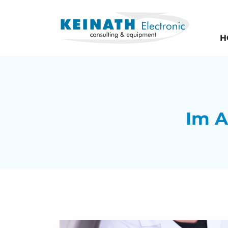
H
Im A