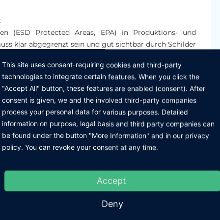
:
nen (ESD Protected Areas, EPA) in Produktions- und
ss klar abgegrenzt sein und gut sichtbar durch Schilder
n diesem sensiblen Bereich darf nur ESD taugliche
This site uses consent-requiring cookies and third-party
it ESD tauglicher Kleidung betreten werden. Außerdem
technologies to integrate certain features. When you click the
en Produktionsräumen wichtig, da die trockene Luft die
"Accept All" button, these features are enabled (consent). After
adungen erhöht.
consent is given, we and the involved third-party companies
process your personal data for various purposes. Detailed
und O. Für den Transport und die Lagerung von ESD
information on purpose, legal basis and third party companies can
che oder leitfähige Verpackungsmaterialien verwendet
be found under the button "More Information" and in our privacy
gerechte Beutel, Behälter und Schaumstoffe.
policy. You can revoke your consent at any time.
sprechenden Warnsymbolen gekennzeichnet werden, um
Accept
en Logistikprozesses ordnungsgemäß behandelt werden.
Deny