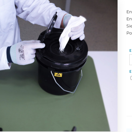
En
En
Si
Po