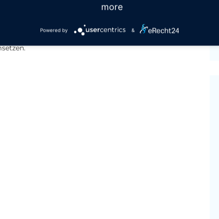
n regelmäßigen Abständen überprüft werden um einen
more
ußerdem sollten alle Mitarbeiter, welche in der ESD-
einigungspersonal, eine ESD-Schulung oder Unterweisung
Powered by
&
s alle am Produktionsprozess Beteiligten die Bedeutung
setzen.