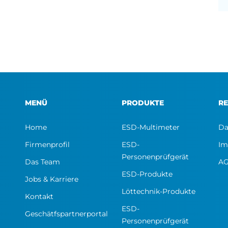
MENÜ
PRODUKTE
RE
Home
ESD-Multimeter
Da
Firmenprofil
ESD-
Im
Personenprüfgerät
Das Team
A
ESD-Produkte
Jobs & Karriere
Löttechnik-Produkte
Kontakt
ESD-
Geschätfspartnerportal
Personenprüfgerät